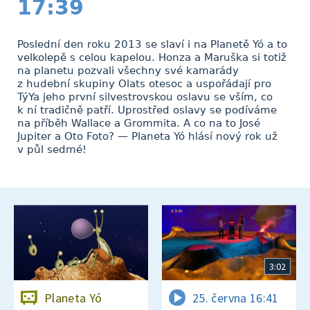
17:39
Poslední den roku 2013 se slaví i na Planetě Yó a to
velkolepě s celou kapelou. Honza a Maruška si totiž
na planetu pozvali všechny své kamarády
z hudební skupiny Olats otesoc a uspořádají pro
TýYa jeho první silvestrovskou oslavu se vším, co
k ní tradičně patří. Uprostřed oslavy se podíváme
na příběh Wallace a Grommita. A co na to José
Jupiter a Oto Foto? — Planeta Yó hlásí nový rok už
v půl sedmé!
3:02
Planeta Yó
25. června 16:41