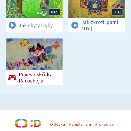
8:09
8:02
Jak zkrotil parní
Jak chytal ryby
stroj
Pexeso skřítka
Racochejla
O Déčku
Napište nám
Pro rodiče