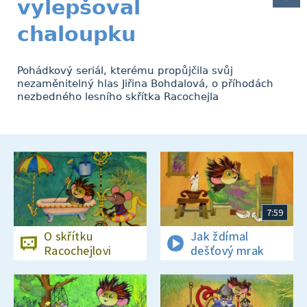
vylepšoval
chaloupku
Pohádkový seriál, kterému propůjčila svůj
nezaměnitelný hlas Jiřina Bohdalová, o příhodách
nezbedného lesního skřítka Racochejla
7:59
O skřítku
Jak ždímal
Racochejlovi
dešťový mrak