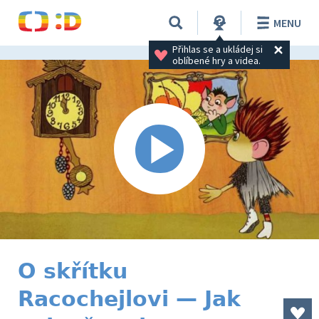
MENU
Přihlas se a ukládej si 
oblíbené hry a videa.
O skřítku
Racochejlovi — Jak