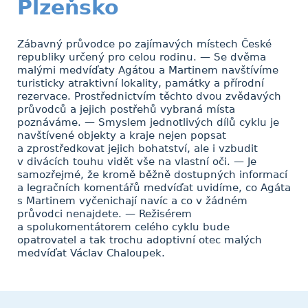
Plzeňsko
Zábavný průvodce po zajímavých místech České
republiky určený pro celou rodinu. — Se dvěma
malými medvíďaty Agátou a Martinem navštívíme
turisticky atraktivní lokality, památky a přírodní
rezervace. Prostřednictvím těchto dvou zvědavých
průvodců a jejich postřehů vybraná místa
poznáváme. — Smyslem jednotlivých dílů cyklu je
navštívené objekty a kraje nejen popsat
a zprostředkovat jejich bohatství, ale i vzbudit
v divácích touhu vidět vše na vlastní oči. — Je
samozřejmé, že kromě běžně dostupných informací
a legračních komentářů medvíďat uvidíme, co Agáta
s Martinem vyčenichají navíc a co v žádném
průvodci nenajdete. — Režisérem
a spolukomentátorem celého cyklu bude
opatrovatel a tak trochu adoptivní otec malých
medvíďat Václav Chaloupek.