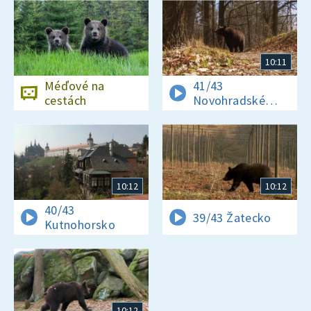
10:11
Méďové na
41/43
cestách
Novohradské
hory
10:12
10:12
40/43
39/43 Žatecko
Kutnohorsko
10:12