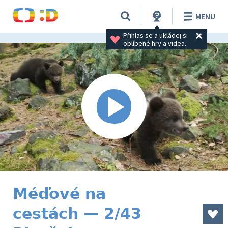
MENU
Přihlas se a ukládej si 
oblíbené hry a videa.
Méďové na
cestách — 2/43