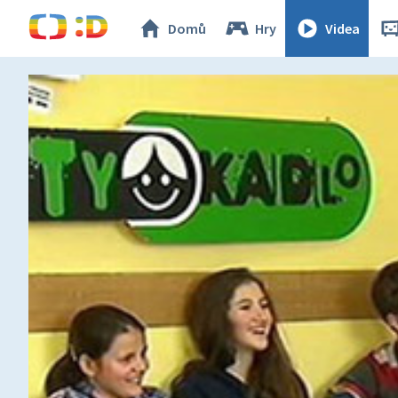
Domů
Hry
Videa