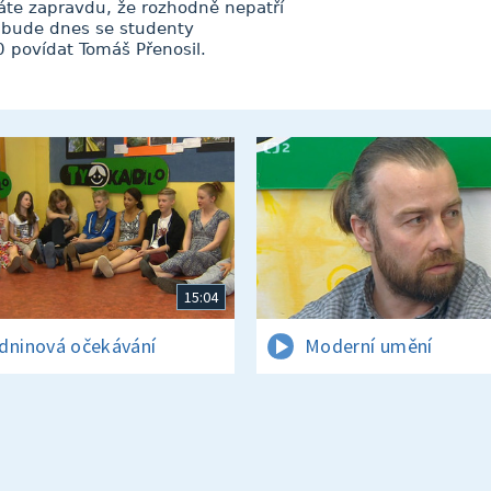
m dáte zapravdu, že rozhodně nepatří
si bude dnes se studenty
0 povídat Tomáš Přenosil.
15:04
dninová očekávání
Moderní umění