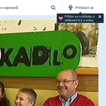
ro nejmenší
Přihlásit se
Přihlas se a ukládej si 
oblíbené hry a videa.