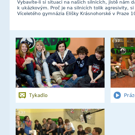
Vybavíte-li si situaci na našich silnicích, jistě ná
k ukázkovým. Proč je na silnicích tolik agresivity, 
Víceletého gymnázia Elišky Krásnohorské v Praze 1
Tykadlo
Práz