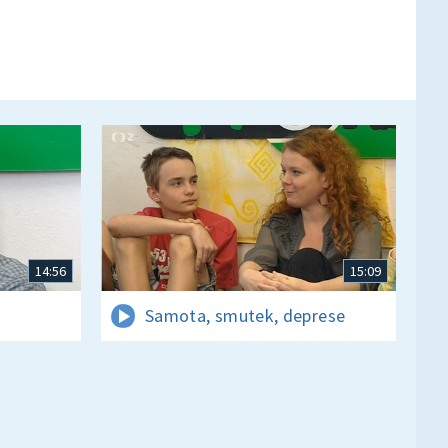
14:56
15:09
Samota, smutek, deprese