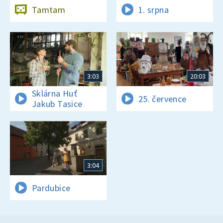
Tamtam
1. srpna
3:03
20:03
Sklárna Huť
25. července
Jakub Tasice
3:04
Pardubice