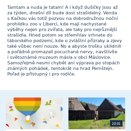
Tamtam a nuda je tatam! A i když dušičky jsou až
za týden, dnešní díl bude dost strašidelný. Venda
s Kačkou vás totiž pozvou na dobrodružnou noční
prohlídku zoo v Liberci, kde mají nachystané
výběhy nejen pro zvířata, ale taky pro nejrůznější
strašidla. Hned potom se střemhlav vrhnete do
táborského podzemí, kde o zvláštní přízraky a zjevy
také vůbec není nouze. No a abyste trošku uklidnili
a pořádně promazali pocuchané nervy, navštívíte
i světoznámé muzeum másla v obci Máslovice.
Samozřejmě nesmí chybět ani výprava po stopách
známých pohádek, tentokrát na hrad Pernštejn.
Pořad je přístupný i pro rodiče.
20:01