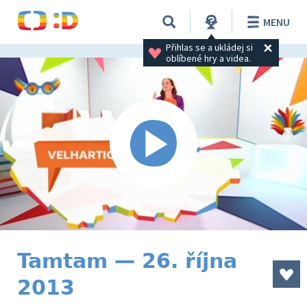
MENU
Přihlas se a ukládej si 
oblíbené hry a videa.
Tamtam — 26. října
2013