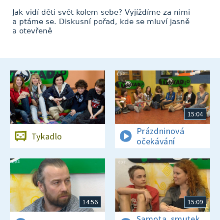
Jak vidí děti svět kolem sebe? Vyjíždíme za nimi
a ptáme se. Diskusní pořad, kde se mluví jasně
a otevřeně
15:04
Prázdninová
Tykadlo
očekávání
14:56
15:09
Samota, smutek,