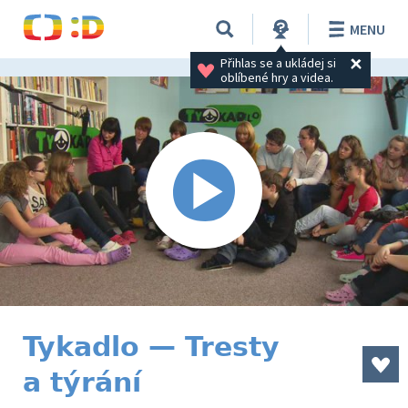
MENU
Přihlas se a ukládej si 
oblíbené hry a videa.
Tykadlo — Tresty
a týrání