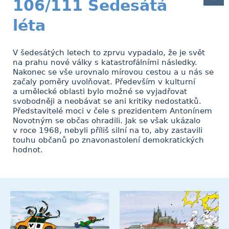
106/111 Šedesátá
léta
V šedesátých letech to zprvu vypadalo, že je svět
na prahu nové války s katastrofálními následky.
Nakonec se vše urovnalo mírovou cestou a u nás se
začaly poměry uvolňovat. Především v kulturní
a umělecké oblasti bylo možné se vyjadřovat
svobodněji a neobávat se ani kritiky nedostatků.
Představitelé moci v čele s prezidentem Antonínem
Novotným se občas ohradili. Jak se však ukázalo
v roce 1968, nebyli příliš silní na to, aby zastavili
touhu občanů po znavonastolení demokratických
hodnot.