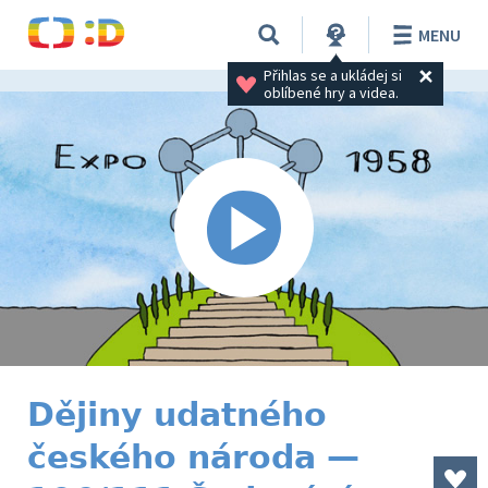
MENU
Přihlas se a ukládej si 
oblíbené hry a videa.
Dějiny udatného
českého národa —