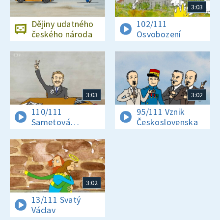
3:03
Dějiny udatného
102/111
českého národa
Osvobození
3:03
3:02
110/111
95/111 Vznik
Sametová
Československa
revoluce
3:02
13/111 Svatý
Václav