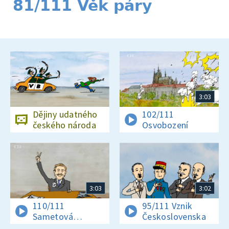
81/111 Věk páry
3:03
Dějiny udatného
102/111
českého národa
Osvobození
3:03
3:02
110/111
95/111 Vznik
Sametová
Československa
revoluce