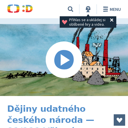
MENU
Přihlas se a ukládej si 
oblíbené hry a videa.
Dějiny udatného
českého národa —