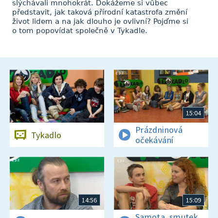
slýchávali mnohokrát. Dokážeme si vůbec
představit, jak taková přírodní katastrofa změní
život lidem a na jak dlouho je ovlivní? Pojďme si
o tom popovídat společně v Tykadle.
15:04
Prázdninová
Tykadlo
očekávání
14:56
15:09
Samota, smutek,