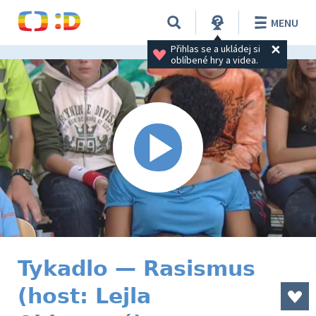
MENU
Přihlas se a ukládej si 
oblíbené hry a videa.
Tykadlo — Rasismus
(host: Lejla