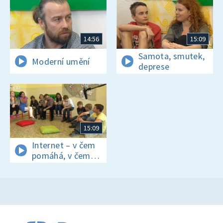
14:56
15:09
Samota, smutek,
Moderní umění
deprese
15:09
Internet – v čem
pomáhá, v čem
ubližuje?