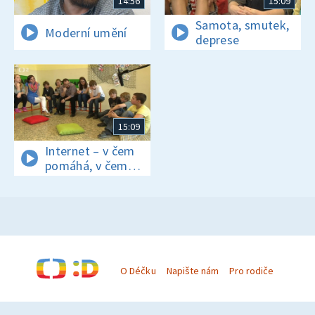
14:56
15:09
Samota, smutek,
Moderní umění
deprese
15:09
Internet – v čem
pomáhá, v čem
ubližuje?
O Déčku
Napište nám
Pro rodiče
© Česká televize 1996–2026
O cookies na Déčku