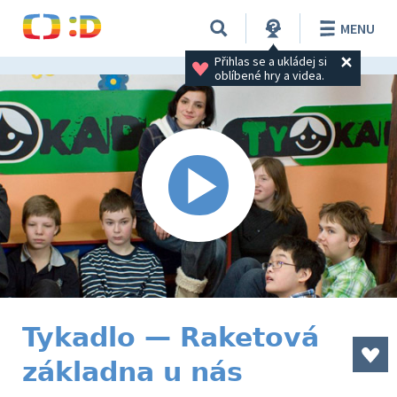
MENU
Přihlas se a ukládej si 
oblíbené hry a videa.
Tykadlo — Raketová
základna u nás