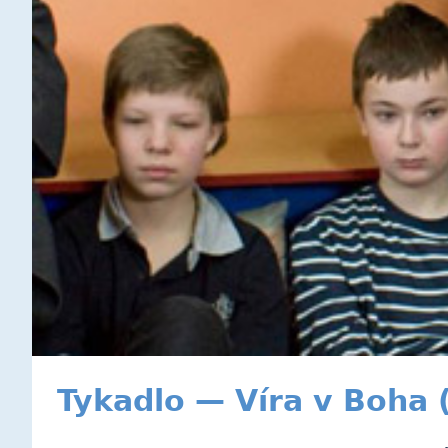
Tykadlo — Víra v Boha 