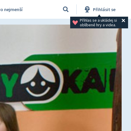
ro nejmenší
Přihlásit se
Přihlas se a ukládej si 
oblíbené hry a videa.