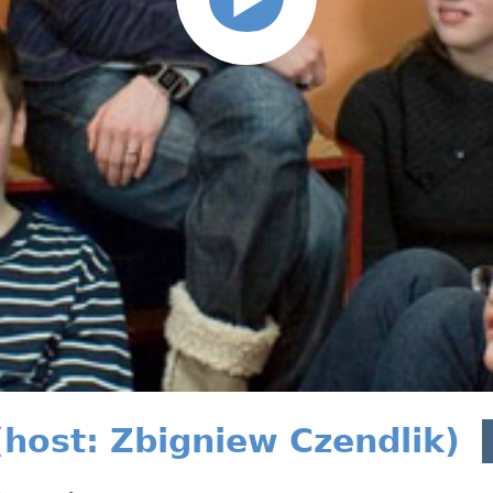
(host: Zbigniew Czendlik)