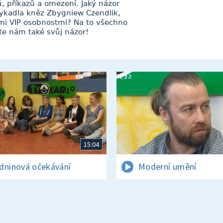
ů, příkazů a omezení. Jaký názor
 Tykadla kněz Zbygniew Czendlik,
mi VIP osobnostmi? Na to všechno
šte nám také svůj názor!
15:04
dninová očekávání
Moderní umění