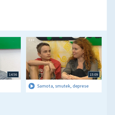
14:56
15:09
Samota, smutek, deprese