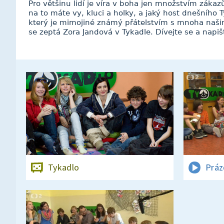
Pro většinu lidí je víra v boha jen množstvím zákaz
na to máte vy, kluci a holky, a jaký host dnešního
který je mimojiné známý přátelstvím s mnoha naši
se zeptá Zora Jandová v Tykadle. Dívejte se a napi
Tykadlo
Práz