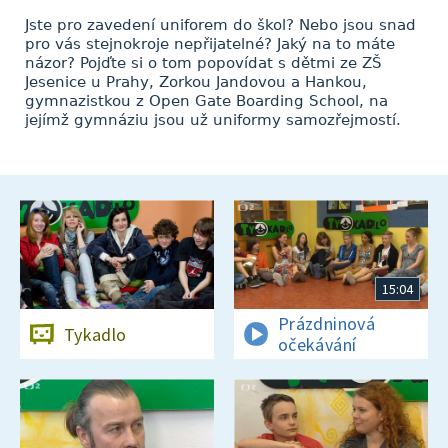
Jste pro zavedení uniforem do škol? Nebo jsou snad
pro vás stejnokroje nepřijatelné? Jaký na to máte
názor? Pojďte si o tom popovídat s dětmi ze ZŠ
Jesenice u Prahy, Zorkou Jandovou a Hankou,
gymnazistkou z Open Gate Boarding School, na
jejímž gymnáziu jsou už uniformy samozřejmostí.
15:04
Prázdninová
Tykadlo
očekávání