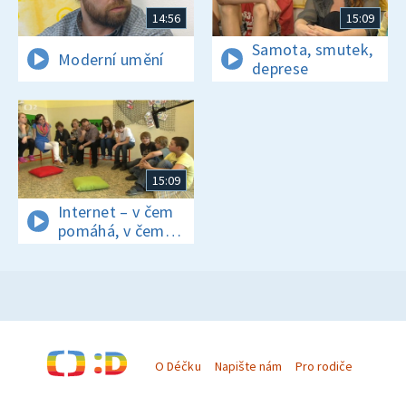
14:56
15:09
Samota, smutek,
Moderní umění
deprese
15:09
Internet – v čem
pomáhá, v čem
ubližuje?
O Déčku
Napište nám
Pro rodiče