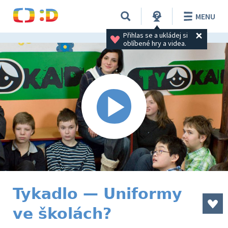
MENU
Přihlas se a ukládej si 
oblíbené hry a videa.
Tykadlo — Uniformy
ve školách?