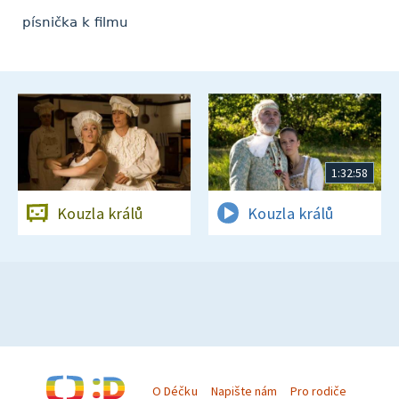
písnička k filmu
1:32:58
Kouzla králů
Kouzla králů
O Déčku
Napište nám
Pro rodiče