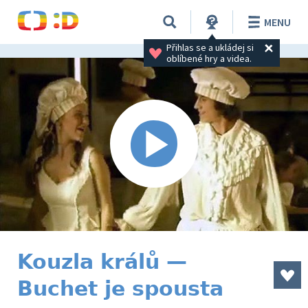
MENU
Přihlas se a ukládej si 
oblíbené hry a videa.
Kouzla králů —
Buchet je spousta