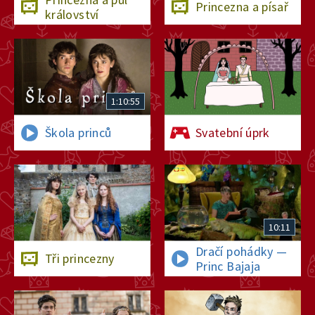
Princezna a písař
království
1:10:55
Škola princů
Svatební úprk
10:11
Dračí pohádky —
Tři princezny
Princ Bajaja