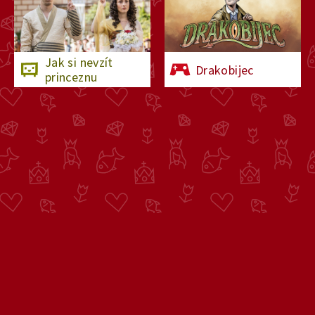
Jak si nevzít
Drakobijec
princeznu
O Déčku
Napište nám
Pro rodiče