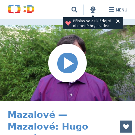
MENU
Přihlas se a ukládej si 
oblíbené hry a videa.
Mazalové —
Mazalové: Hugo