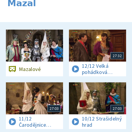
Mazal
27:32
12/12 Velká
Mazalové
pohádková
loupež
27:03
27:03
11/12
10/12 Strašidelný
Čarodějnice
hrad
s vedlejšími