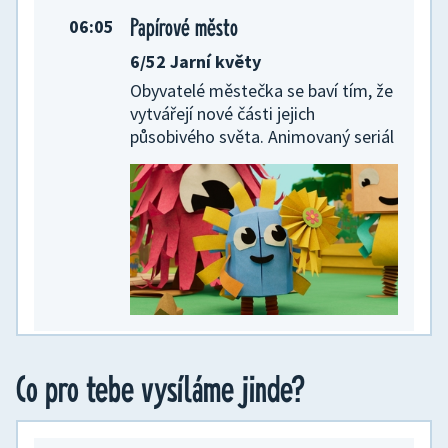
Papírové město
06:05
6/52 Jarní květy
Obyvatelé městečka se baví tím, že
vytvářejí nové části jejich
působivého světa. Animovaný seriál
Lu a Parta uličníků
06:20
Co pro tebe vysíláme jinde?
Barnabyho volba
Vstupte do světa hmyzáků