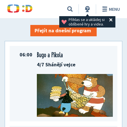
TV program na 02. 06. 2026
MENU
Přihlas se a ukládej si 
oblíbené hry a videa.
Přejít na dnešní program
Bugo a Pikola
06:00
4/7 Shánějí vejce