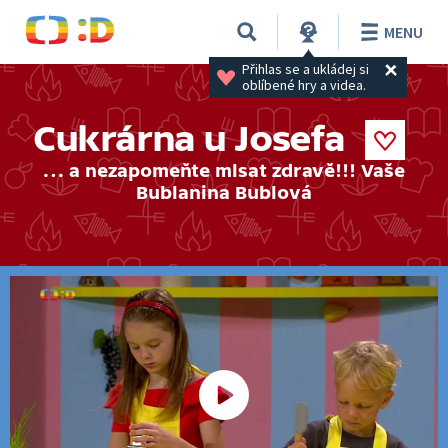
MENU
Přihlas se a ukládej si 
oblíbené hry a videa.
Cukrárna u Josefa
… a nezapomeňte mlsat zdravě!!! Vaše
Bublanina Bublová