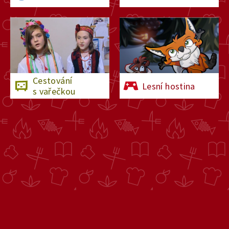
Cestování
Lesní hostina
s vařečkou