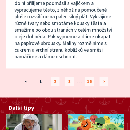
do ní přilijeme podmáslí s vajíčkem a
vypracujeme těsto, z něhož na pomoučené
ploše rozválíme na palec silný plát. Vykrájíme
různé tvary nebo smotáme kousky těsta a
smažíme po obou stranách v celém množství
oleje dohněda. Pak vyjmeme a dáme okapat
na papírové ubrousky. Maliny rozmělníme s
cukrem a vrchní stranu koblížků ve směsi
namáčíme a dáme oschnout.
…
<
1
2
3
16
>
Další tipy