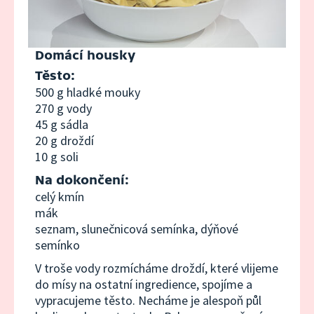
Domácí housky
Těsto:
500 g hladké mouky
270 g vody
45 g sádla
20 g droždí
10 g soli
Na dokončení:
celý kmín
mák
seznam, slunečnicová semínka, dýňové
semínko
V troše vody rozmícháme droždí, které vlijeme
do mísy na ostatní ingredience, spojíme a
vypracujeme těsto. Necháme je alespoň půl