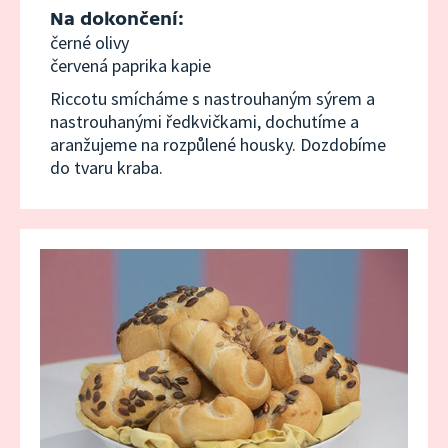
20. dubna 2022
14:52
Na dokončení:
černé olivy
Zahradnický díl
červená paprika kapie
Riccotu smícháme s nastrouhaným sýrem a
13. dubna 2022
15:02
nastrouhanými ředkvičkami, dochutíme a
aranžujeme na rozpůlené housky. Dozdobíme
do tvaru kraba.