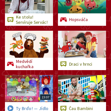
Ke stolu!
Hopsváča
Servíruje Servác!
Medvědí
Draci v hrnci
kuchařka
23:07
Ty Brďo! — Jídlo
Čau Bambini