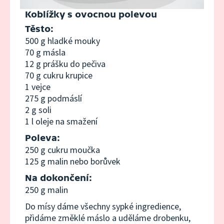
Koblížky s ovocnou polevou
Těsto:
500 g hladké mouky
70 g másla
12 g prášku do pečiva
70 g cukru krupice
1 vejce
275 g podmáslí
2 g soli
1 l oleje na smažení
Poleva:
250 g cukru moučka
125 g malin nebo borůvek
Na dokončení:
250 g malin
Do mísy dáme všechny sypké ingredience,
přidáme změklé máslo a uděláme drobenku,