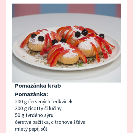
18. května 2022
14:49
Dlouhý díl
11. května 2022
15:04
Podzimní díl
4. května 2022
14:59
Pomazánka krab
Nebeský díl
Pomazánka:
200 g červených ředkviček
27. dubna 2022
15:06
200 g ricotty či lučiny
50 g tvrdého sýru
Mrkvový díl
čerstvá pažitka, citronová šťáva
mletý pepř, sůl