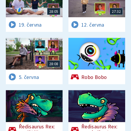
28:05
27:32
19. června
12. června
28:08
5. června
Robo Bobo
Ředisaurus Rex:
Ředisaurus Rex: