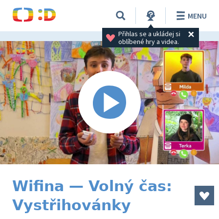
MENU
Přihlas se a ukládej si 
oblíbené hry a videa.
Wifina — Volný čas:
Vystřihovánky