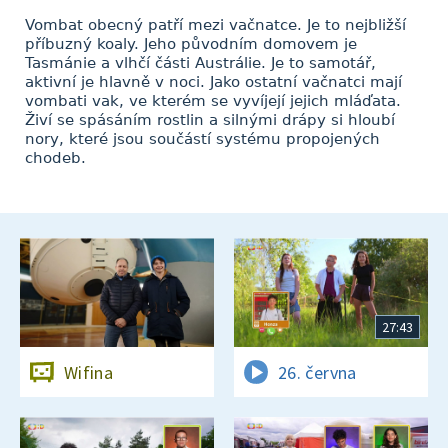
Vombat obecný patří mezi vačnatce. Je to nejbližší
příbuzný koaly. Jeho původním domovem je
Tasmánie a vlhčí části Austrálie. Je to samotář,
aktivní je hlavně v noci. Jako ostatní vačnatci mají
vombati vak, ve kterém se vyvíjejí jejich mláďata.
Živí se spásáním rostlin a silnými drápy si hloubí
nory, které jsou součástí systému propojených
chodeb.
27:43
Wifina
26. června