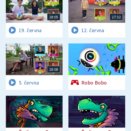
28:05
27:32
19. června
12. června
28:08
5. června
Robo Bobo