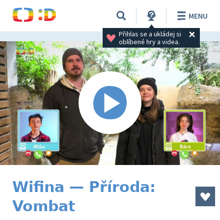
MENU
Přihlas se a ukládej si 
oblíbené hry a videa.
Wifina — Příroda:
Vombat