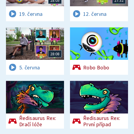
28:05
27:32
19. června
12. června
28:08
5. června
Robo Bobo
Ředisaurus Rex:
Ředisaurus Rex:
Dračí lóže
První případ