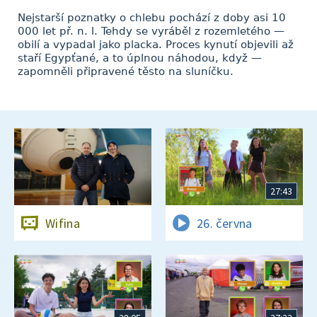
Nejstarší poznatky o chlebu pochází z doby asi 10
000 let př. n. l. Tehdy se vyráběl z rozemletého —
obilí a vypadal jako placka. Proces kynutí objevili až
staří Egypťané, a to úplnou náhodou, když —
zapomněli připravené těsto na sluníčku.
27:43
Wifina
26. června