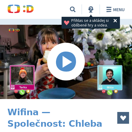
MENU
Přihlas se a ukládej si 
oblíbené hry a videa.
Wifina —
Společnost: Chleba