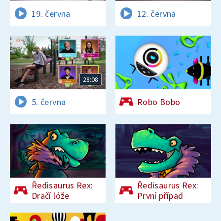
19. června
12. června
28:08
5. června
Robo Bobo
Ředisaurus Rex:
Ředisaurus Rex:
Dračí lóže
První případ