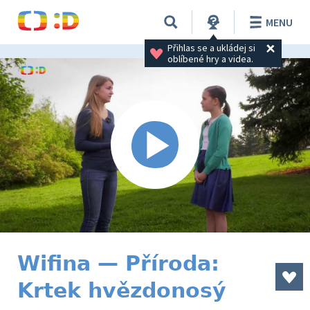
MENU
Přihlas se a ukládej si 
oblíbené hry a videa.
Wifina — Příroda:
Krtek hvězdonosý