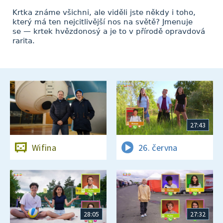
Krtka známe všichni, ale viděli jste někdy i toho,
který má ten nejcitlivější nos na světě? Jmenuje
se — krtek hvězdonosý a je to v přírodě opravdová
rarita.
27:43
Wifina
26. června
28:05
27:32