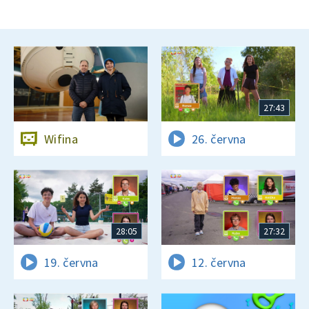
27:43
Wifina
26. června
28:05
27:32
19. června
12. června