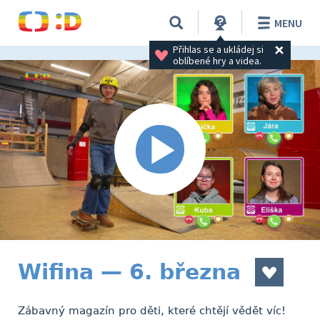
MENU
Přihlas se a ukládej si 
oblíbené hry a videa.
Wifina — 6. března
Zábavný magazín pro děti, které chtějí vědět víc!