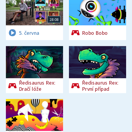
28:08
5. června
Robo Bobo
Ředisaurus Rex:
Ředisaurus Rex:
Dračí lóže
První případ