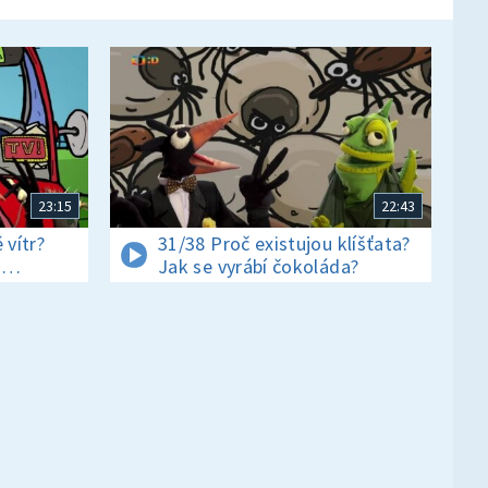
23:15
22:43
 vítr?
31/38 Proč existujou klíšťata?
i
Jak se vyrábí čokoláda?