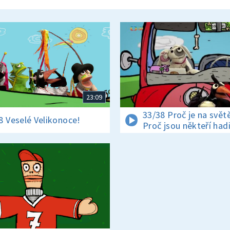
23:09
33/38 Proč je na světě
8 Veselé Velikonoce!
Proč jsou někteří had
jedovatí?