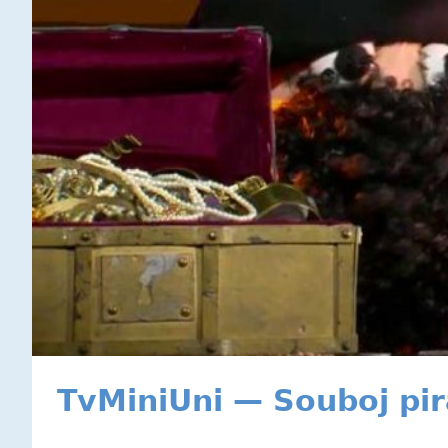
TvMiniUni — Souboj pir