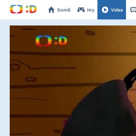
Domů
Hry
Videa