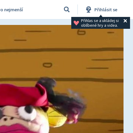
ro nejmenší
Přihlásit se
Přihlas se a ukládej si 
oblíbené hry a videa.