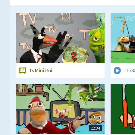
TvMiniUni
11/3
22:34