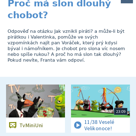
Proč má slon dlouhý
chobot?
Odpověď na otázku Jak vznikli piráti? a může-li být
pirátkou i Valentinka, pomůže ve svých
vzpomínkách najít pan Voráček, který prý kdysi
býval i námořníkem. Je chobot pro slona víc nosem
nebo spíše rukou? A proč ho má slon tak dlouhý?
Pokud nevíte, Franta vám odpoví.
23:09
11/38 Veselé
TvMiniUni
Velikonoce!