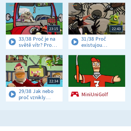
23:15
22:43
33/38 Proč je na
31/38 Proč
světě vítr? Proč
existujou
jsou někteří hadi
klíšťata? Jak se
jedovatí?
vyrábí čokoláda?
22:34
29/38 Jak nebo
MiniUniGolf
proč vznikly
pohádky? A proč
děti mají rády
pohádky a rodiče
radši zprávy?
Proč má bagr