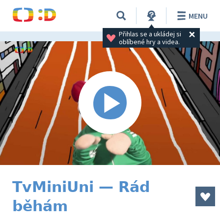
MENU
Přihlas se a ukládej si 
oblíbené hry a videa.
TvMiniUni — Rád
běhám