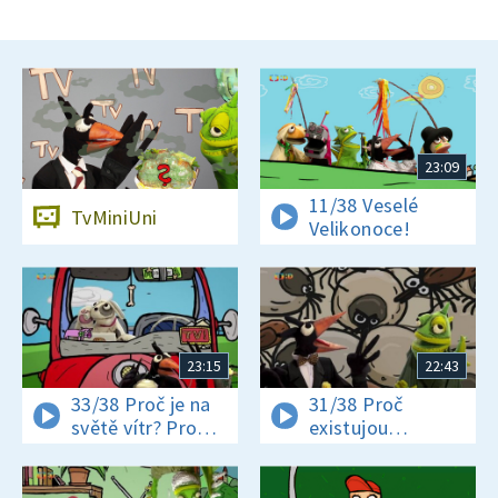
23:09
11/38 Veselé
TvMiniUni
Velikonoce!
23:15
22:43
33/38 Proč je na
31/38 Proč
světě vítr? Proč
existujou
jsou někteří hadi
klíšťata? Jak se
jedovatí?
vyrábí čokoláda?