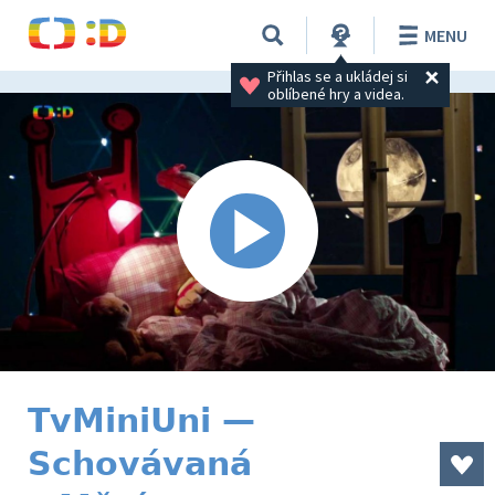
MENU
Přihlas se a ukládej si 
oblíbené hry a videa.
TvMiniUni —
Schovávaná