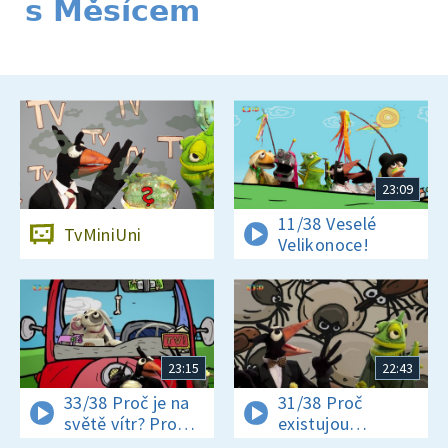
s Měsícem
23:09
11/38 Veselé
TvMiniUni
Velikonoce!
23:15
22:43
33/38 Proč je na
31/38 Proč
světě vítr? Proč
existujou
jsou někteří hadi
klíšťata? Jak se