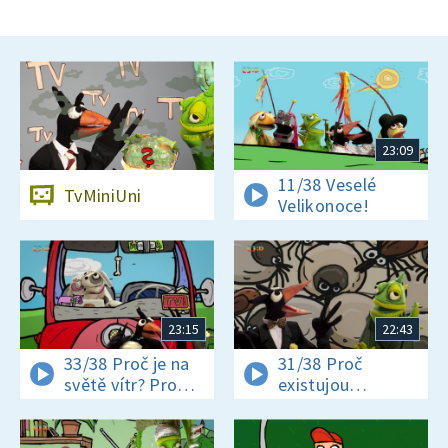
23:09
11/38 Veselé
TvMiniUni
Velikonoce!
23:15
22:43
33/38 Proč je na
31/38 Proč
světě vítr? Proč
existujou
jsou někteří hadi
klíšťata? Jak se
jedovatí?
vyrábí čokoláda?