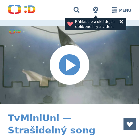
MENU
Přihlas se a ukládej si 
oblíbené hry a videa.
TvMiniUni —
Strašidelný song