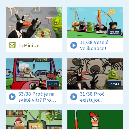
23:09
11/38 Veselé
TvMiniUni
Velikonoce!
23:15
22:43
33/38 Proč je na
31/38 Proč
světě vítr? Proč
existujou
jsou někteří hadi
klíšťata? Jak se
jedovatí?
vyrábí čokoláda?