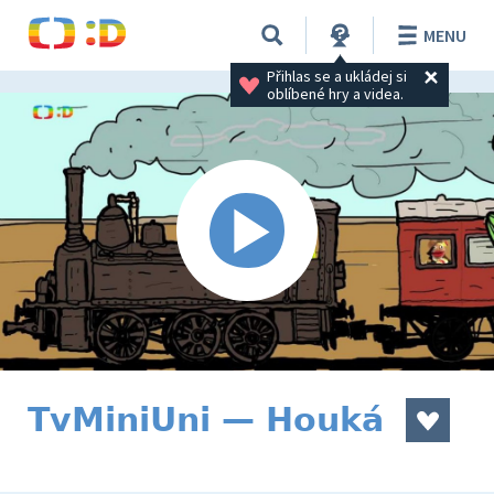
MENU
Přihlas se a ukládej si 
oblíbené hry a videa.
TvMiniUni — Houká