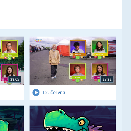
28:05
27:32
12. června