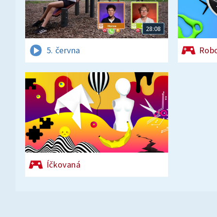
28:08
5. června
Rob
Íčkovaná