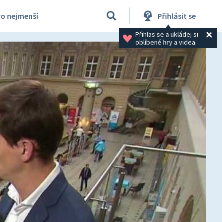
ro nejmenší
Přihlásit se
Přihlas se a ukládej si 
oblíbené hry a videa.