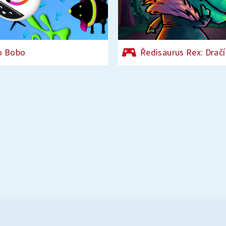
o Bobo
Ředisaurus Rex: Dračí