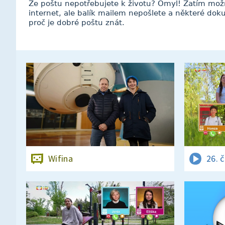
Že poštu nepotřebujete k životu? Omyl! Zatím mož
internet, ale balík mailem nepošlete a některé do
proč je dobré poštu znát.
Wifina
26. 