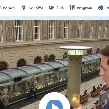
Pořady
Soutěže
Živě
Program
P