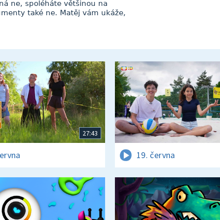
ná ne, spoléháte většinou na
kumenty také ne. Matěj vám ukáže,
27:43
června
19. června