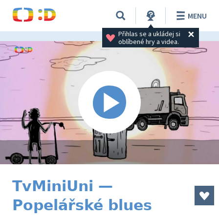
MENU
Přihlas se a ukládej si 
oblíbené hry a videa.
TvMiniUni —
Popelářské blues