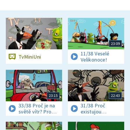
23:09
11/38 Veselé
TvMiniUni
Velikonoce!
23:15
22:43
33/38 Proč je na
31/38 Proč
světě vítr? Proč
existujou
jsou někteří hadi
klíšťata? Jak se
jedovatí?
vyrábí čokoláda?