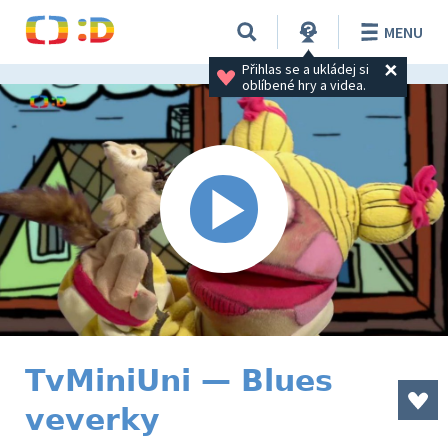
MENU
Přihlas se a ukládej si 
oblíbené hry a videa.
TvMiniUni — Blues
veverky