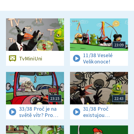
23:09
11/38 Veselé
TvMiniUni
Velikonoce!
23:15
22:43
33/38 Proč je na
31/38 Proč
světě vítr? Proč
existujou
jsou někteří hadi
klíšťata? Jak se
jedovatí?
vyrábí čokoláda?