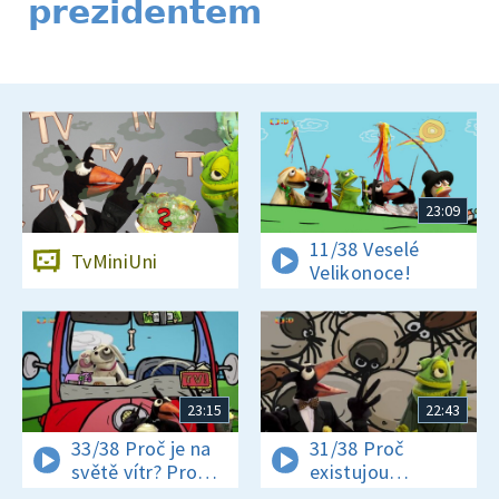
prezidentem
23:09
11/38 Veselé
TvMiniUni
Velikonoce!
23:15
22:43
33/38 Proč je na
31/38 Proč
světě vítr? Proč
existujou
jsou někteří hadi
klíšťata? Jak se