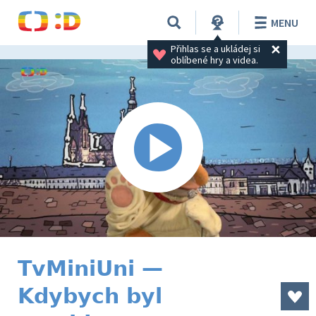
MENU
Přihlas se a ukládej si 
oblíbené hry a videa.
TvMiniUni —
Kdybych byl