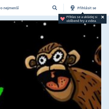
ro nejmenší
Přihlásit se
Přihlas se a ukládej si 
oblíbené hry a videa.