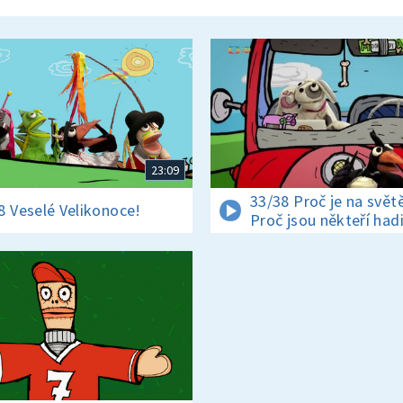
23:09
33/38 Proč je na světě
8 Veselé Velikonoce!
Proč jsou někteří had
jedovatí?