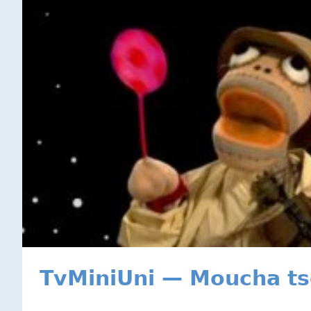
TvMiniUni — Moucha ts