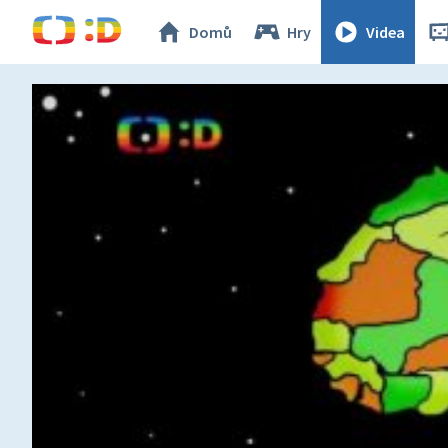
Domů
Hry
Videa