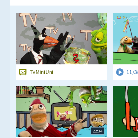
TvMiniUni
11/3
22:34