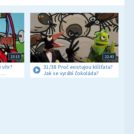
23:15
22:43
 vítr?
31/38 Proč existujou klíšťata?
i
Jak se vyrábí čokoláda?