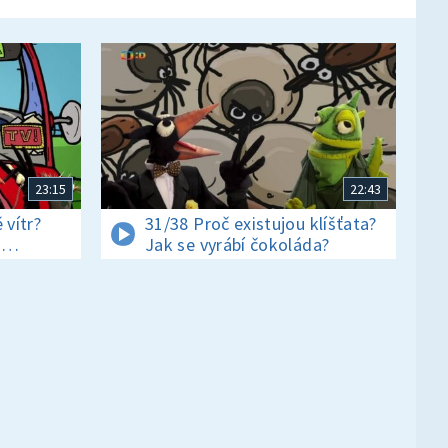
23:15
22:43
 vítr?
31/38 Proč existujou klíšťata?
i
Jak se vyrábí čokoláda?