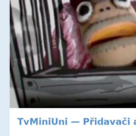
TvMiniUni — Přidavači 