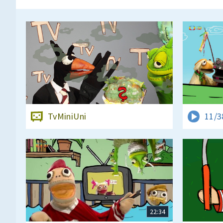
TvMiniUni
11/3
22:34