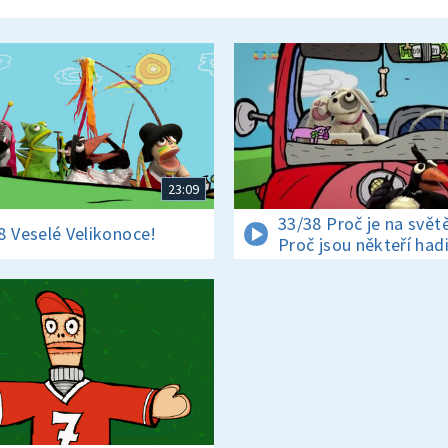
23:09
33/38 Proč je na světě
8 Veselé Velikonoce!
Proč jsou někteří had
jedovatí?