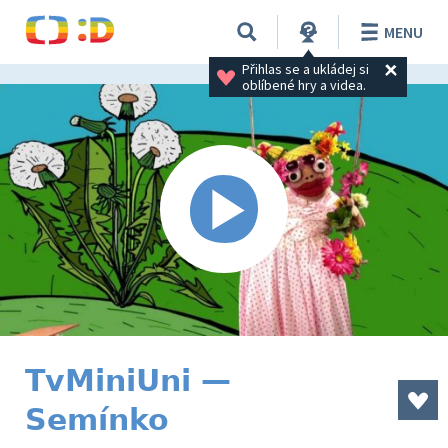
MENU
Přihlas se a ukládej si 
oblíbené hry a videa.
TvMiniUni —
Semínko