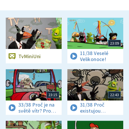
23:09
11/38 Veselé
TvMiniUni
Velikonoce!
23:15
22:43
33/38 Proč je na
31/38 Proč
světě vítr? Proč
existujou
jsou někteří hadi
klíšťata? Jak se
jedovatí?
vyrábí čokoláda?