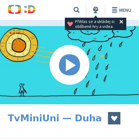
MENU
Přihlas se a ukládej si 
oblíbené hry a videa.
TvMiniUni — Duha