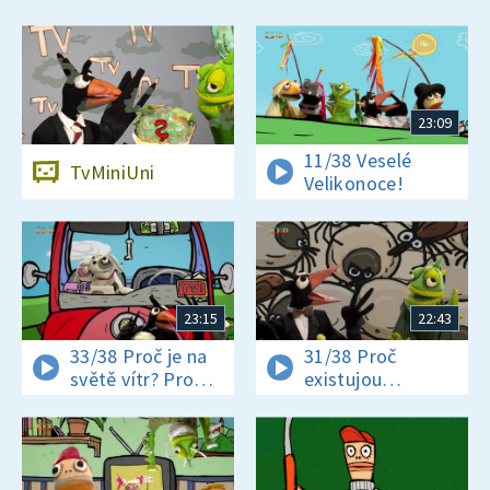
23:09
11/38 Veselé
TvMiniUni
Velikonoce!
23:15
22:43
33/38 Proč je na
31/38 Proč
světě vítr? Proč
existujou
jsou někteří hadi
klíšťata? Jak se
jedovatí?
vyrábí čokoláda?