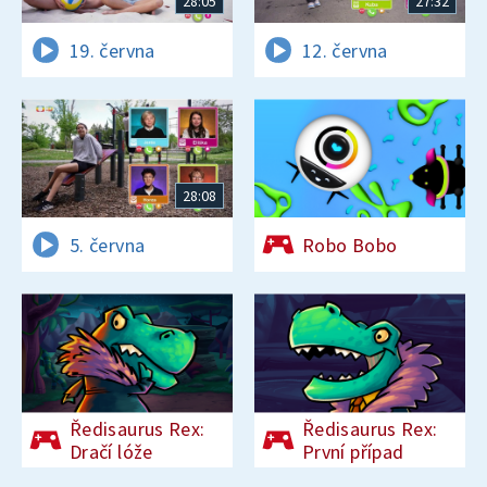
28:05
27:32
19. června
12. června
28:08
5. června
Robo Bobo
Ředisaurus Rex:
Ředisaurus Rex:
Dračí lóže
První případ