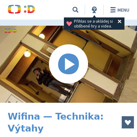
MENU
Přihlas se a ukládej si 
oblíbené hry a videa.
Wifina — Technika:
Výtahy