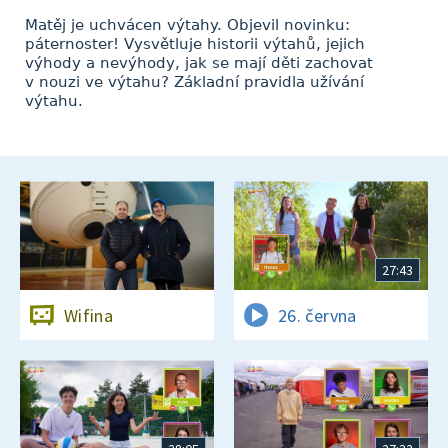
Matěj je uchvácen výtahy. Objevil novinku:
páternoster! Vysvětluje historii výtahů, jejich
výhody a nevýhody, jak se mají děti zachovat
v nouzi ve výtahu? Základní pravidla užívání
výtahu.
27:43
Wifina
26. června