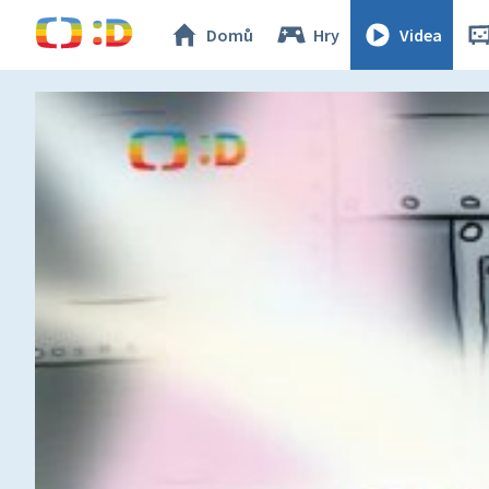
Domů
Hry
Videa