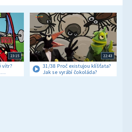
23:15
22:43
 vítr?
31/38 Proč existujou klíšťata?
i
Jak se vyrábí čokoláda?