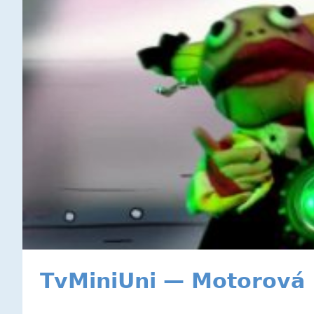
TvMiniUni — Motorová