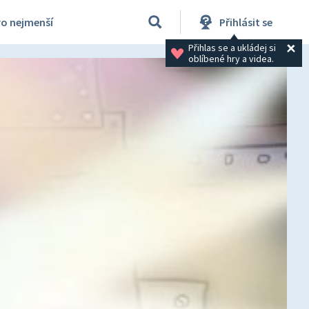
ro nejmenší
Přihlásit se
Přihlas se a ukládej si 
oblíbené hry a videa.