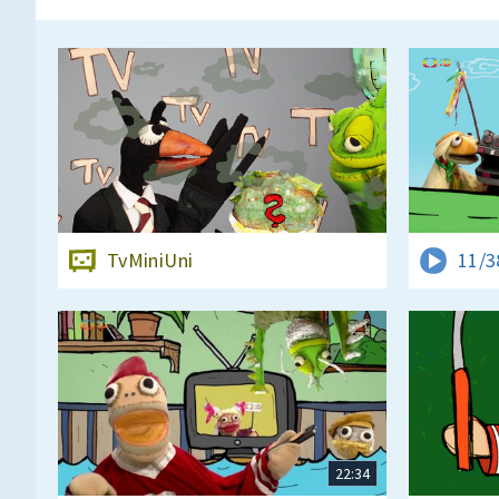
TvMiniUni
11/3
22:34