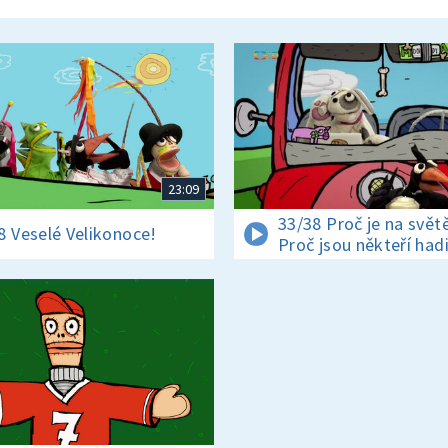
23:09
33/38 Proč je na světě
8 Veselé Velikonoce!
Proč jsou někteří had
jedovatí?