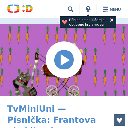
MENU
Přihlas se a ukládej si 
oblíbené hry a videa.
TvMiniUni —
Písnička: Frantova