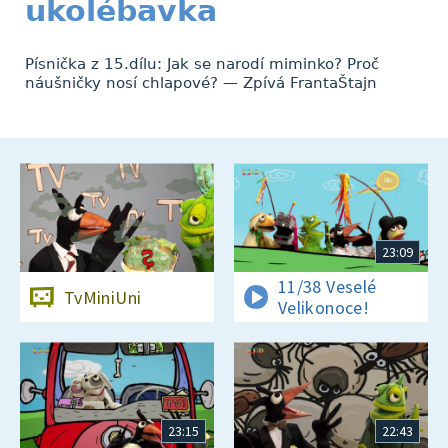
ukolébavka
Písnička z 15.dílu: Jak se narodí miminko? Proč
náušničky nosí chlapové? — Zpívá FrantaŠtajn
23:09
11/38 Veselé
TvMiniUni
Velikonoce!
23:15
22:43