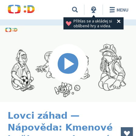
MENU
Přihlas se a ukládej si 
oblíbené hry a videa.
Lovci záhad —
Nápověda: Kmenové