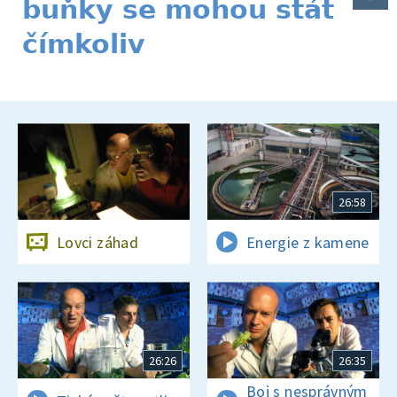
buňky se mohou stát
čímkoliv
26:58
Lovci záhad
Energie z kamene
26:26
26:35
Boj s nesprávným