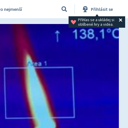
ro nejmenší
Přihlásit se
Přihlas se a ukládej si 
oblíbené hry a videa.