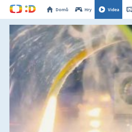
Domů
Hry
Videa