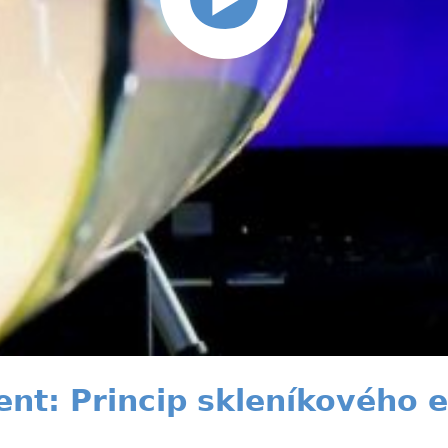
t: Princip skleníkového ef