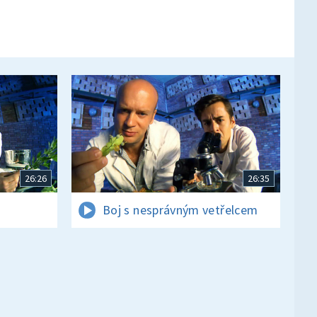
26:26
26:35
Boj s nesprávným vetřelcem