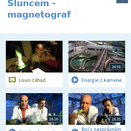
Sluncem -
magnetograf
26:58
Lovci záhad
Energie z kamene
26:26
26:35
Boj s nesprávným