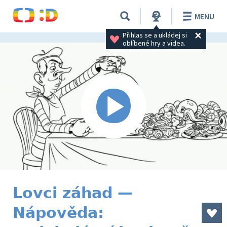
MENU
Přihlas se a ukládej si 
oblíbené hry a videa.
Lovci záhad —
Nápověda: