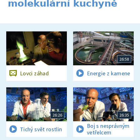
molekulární kuchyně
26:58
Lovci záhad
Energie z kamene
26:26
26:35
Boj s nesprávným
Tichý svět rostlin
vetřelcem