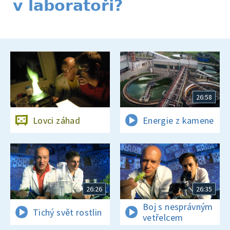
v laboratoři?
26:58
Lovci záhad
Energie z kamene
26:26
26:35
Boj s nesprávným
Tichý svět rostlin
vetřelcem