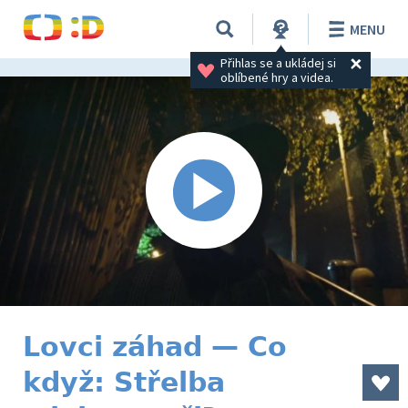
MENU
Přihlas se a ukládej si 
oblíbené hry a videa.
Lovci záhad — Co
když: Střelba