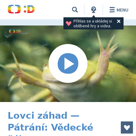
MENU
Přihlas se a ukládej si 
oblíbené hry a videa.
Lovci záhad —
Pátrání: Vědecké