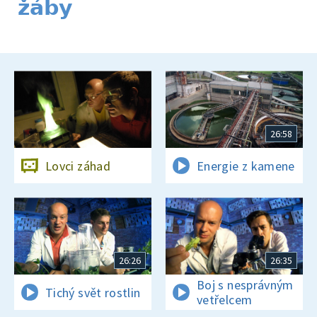
žáby
26:58
Lovci záhad
Energie z kamene
26:26
26:35
Boj s nesprávným
Tichý svět rostlin
vetřelcem