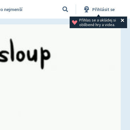
ro nejmenší
Přihlásit se
Přihlas se a ukládej si 
oblíbené hry a videa.