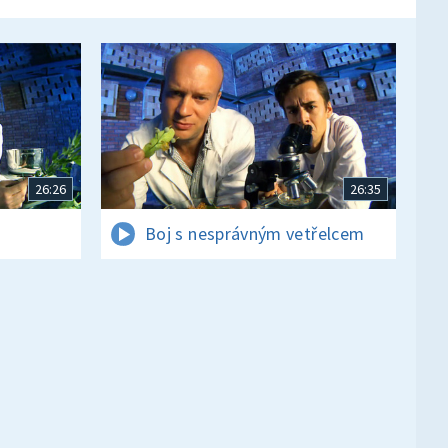
26:26
26:35
Boj s nesprávným vetřelcem