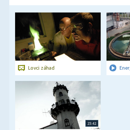
Lovci záhad
Ener
25:42