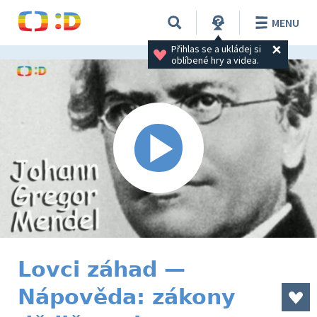
MENU
Přihlas se a ukládej si 
oblíbené hry a videa.
Lovci záhad —
Nápověda: zákony