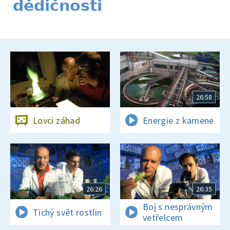
dědičnosti
26:58
Lovci záhad
Energie z kamene
26:26
26:35
Boj s nesprávným
Tichý svět rostlin
vetřelcem