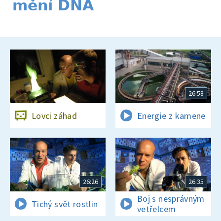
mění DNA
26:58
Lovci záhad
Energie z kamene
26:26
26:35
Boj s nesprávným
Tichý svět rostlin
vetřelcem