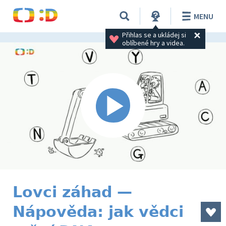
MENU
Přihlas se a ukládej si 
oblíbené hry a videa.
Lovci záhad —
Nápověda: jak vědci