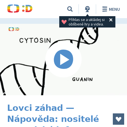
MENU
Přihlas se a ukládej si 
oblíbené hry a videa.
Lovci záhad —
Nápověda: nositelé