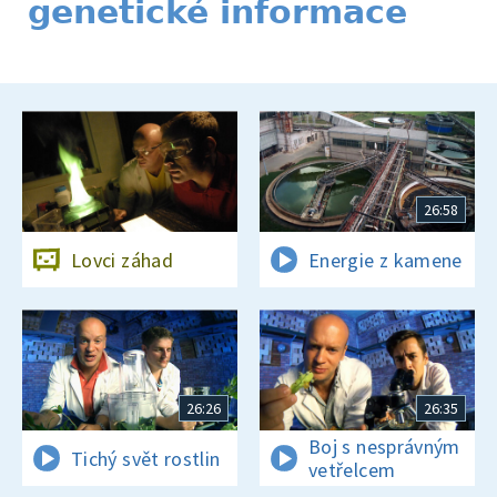
genetické informace
26:58
Lovci záhad
Energie z kamene
26:26
26:35
Boj s nesprávným
Tichý svět rostlin
vetřelcem